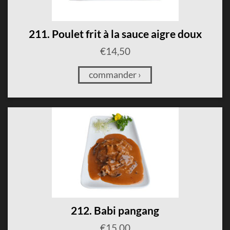
211. Poulet frit à la sauce aigre doux
€
14,50
commander ›
212. Babi pangang
€
15,00