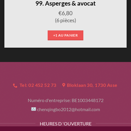
99. Asperges & avocat
€
6,80
(6 pièces)
+1 AU PANIER
Tel: 02 452 52 73
Bloklaan 30, 1730 Asse
Numéro d'entreprise:
BE1003448172
chenqingbo2012@hotmail.com
HEURES D 'OUVERTURE