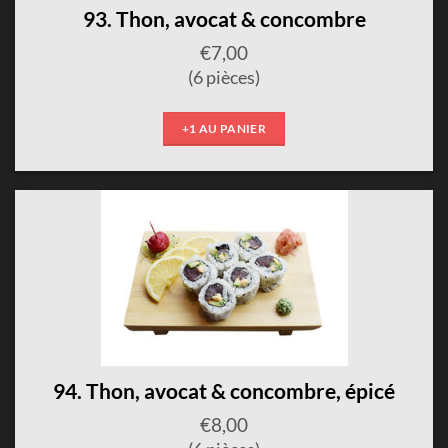
93. Thon, avocat & concombre
€
7,00
(6 pièces)
+1 AU PANIER
94. Thon, avocat & concombre, épicé
€
8,00